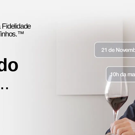
 Fidelidade
Vinhos.™
do
..