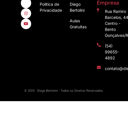
Empresa
Política de
Diego
Privacidade
Bertolini
Rua Ramiro
Barcelos, 4
Aulas
Centro -
Gratuitas
Bento
Gonçalves/
(54)
99655-
4892
contato@die
© 2023 · Diego Bertolini · Todos os Direitos Reservados.